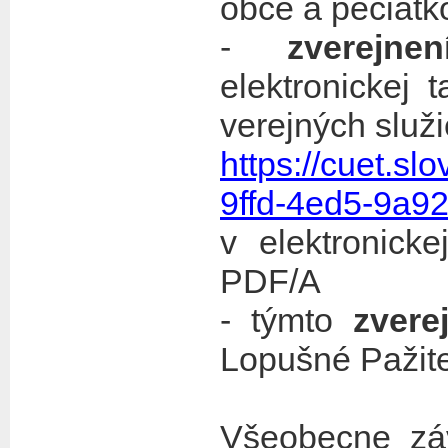
obce a pečiatk
-
zverejnen
elektronickej 
verejných služ
https://cuet.s
9ffd-4ed5-9a9
v elektronick
PDF/A
- týmto
zvere
Lopušné Pažit
Všeobecne zá