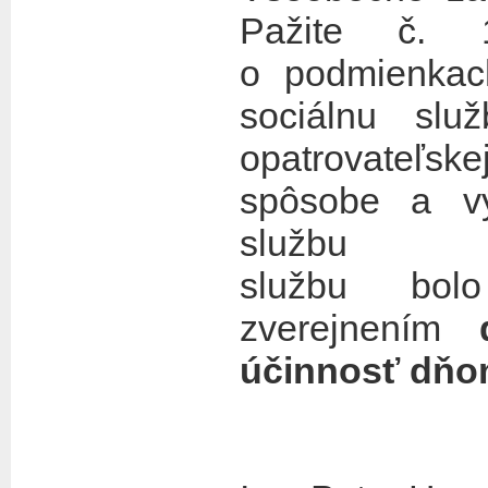
Pažite č. 
o podmienkac
sociálnu slu
opatrovateľske
spôsobe a vý
službu
službu b
zverejnením
d
účinnosť dňom