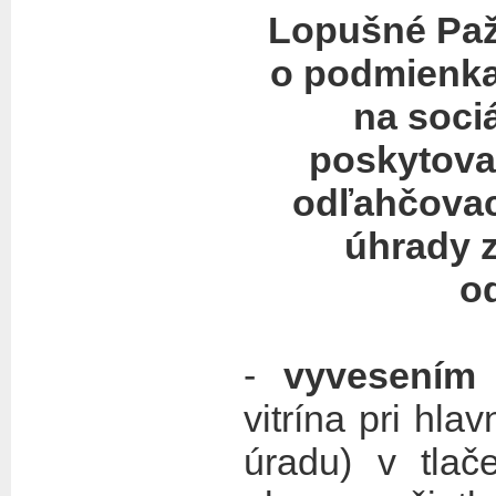
Lopušné Paži
o
podmienka
na soci
poskytovan
odľahčovac
úhrady z
o
-
vyvesením
n
vitrína pri h
úradu) v tlač