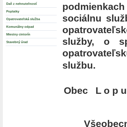
podmienkach 
Daň z nehnuteľností
Poplatky
sociálnu slu
Opatrovateľská služba
opatrovateľ
Komunálny odpad
Miestny cintorín
služby, o 
Stavebný úrad
opatrovateľ
službu.
Obec L o p u š
Všeobecn