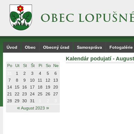
Úvod
Obec
Obecný úrad
Samospráva
Fotogalérie
Kalendár podujatí - Augus
Po
Ut
St
Št
Pi
So
Ne
31
1
2
3
4
5
6
7
8
9
10
11
12
13
14
15
16
17
18
19
20
21
22
23
24
25
26
27
28
29
30
31
1
2
3
«
»
August 2023