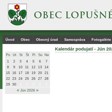
Úvod
Obec
Obecný úrad
Samospráva
Fotogalérie
Kalendár podujatí - Jún 20
Po
Ut
St
Št
Pi
So
Ne
1
2
3
4
5
6
7
8
9
10
11
12
13
14
15
16
17
18
19
20
21
22
23
24
25
26
27
28
29
30
1
2
3
4
5
«
»
Jún 2026