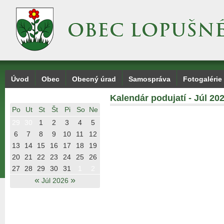
Úvod
Obec
Obecný úrad
Samospráva
Fotogalérie
Kalendár podujatí - Júl 20
Po
Ut
St
Št
Pi
So
Ne
29
30
1
2
3
4
5
6
7
8
9
10
11
12
13
14
15
16
17
18
19
20
21
22
23
24
25
26
27
28
29
30
31
1
2
«
»
Júl 2026