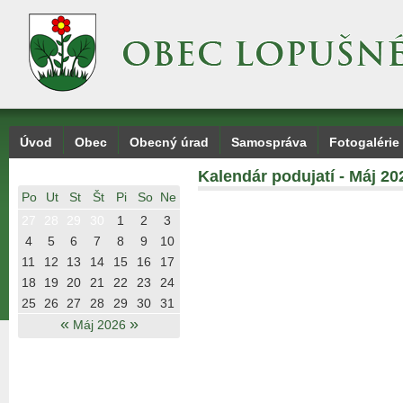
Úvod
Obec
Obecný úrad
Samospráva
Fotogalérie
Kalendár podujatí - Máj 20
Po
Ut
St
Št
Pi
So
Ne
27
28
29
30
1
2
3
4
5
6
7
8
9
10
11
12
13
14
15
16
17
18
19
20
21
22
23
24
25
26
27
28
29
30
31
«
»
Máj 2026