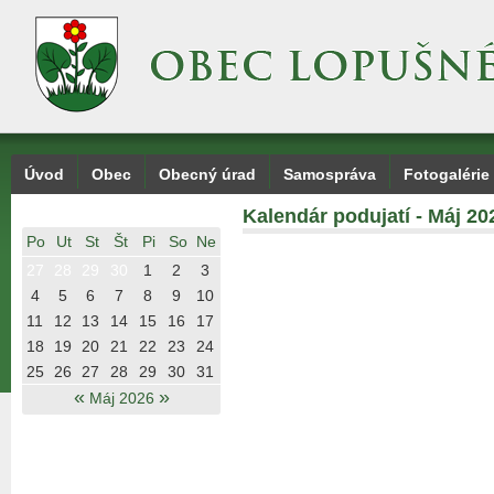
Úvod
Obec
Obecný úrad
Samospráva
Fotogalérie
Kalendár podujatí - Máj 20
Po
Ut
St
Št
Pi
So
Ne
27
28
29
30
1
2
3
4
5
6
7
8
9
10
11
12
13
14
15
16
17
18
19
20
21
22
23
24
25
26
27
28
29
30
31
«
»
Máj 2026