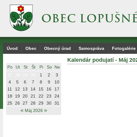
Úvod
Obec
Obecný úrad
Samospráva
Fotogalérie
Kalendár podujatí - Máj 20
Po
Ut
St
Št
Pi
So
Ne
27
28
29
30
1
2
3
4
5
6
7
8
9
10
11
12
13
14
15
16
17
18
19
20
21
22
23
24
25
26
27
28
29
30
31
«
»
Máj 2026